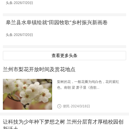
头条·2026/7/20日
皋兰县水阜镇绘就“田园牧歌”乡村振兴新画卷
头条·2026/7/20日
查看更多头条
兰州市梨花开放时间及赏花地点
梨树的花，一般花瓣为纯白色，花药紫红
色。南朝 梁 萧子显《燕歌...
便民·2024/3/18日
让科技为少年种下梦想之树 兰州分层育才厚植校园创
新沃土