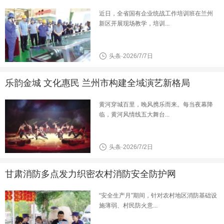
近日，全省国有企业统战工作培训班在兰州
新区开展现场教学，培训...
头条·2026/7/7日
乐韵金城 文化惠民 兰州市构建全域演艺新格局
黄河穿城百里，晚风携乐而来。每当夜幕降
临，黄河风情线五大舞台...
头条·2026/7/2日
甘肃消防多点发力织密农村消防安全防护网
“安全生产月”期间，针对农村地区消防基础设
施薄弱、村民防火意...