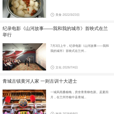
美食·2022/3/23日
纪录电影《山河故事——我和我的城市》首映式在兰
举行
7月3日上午，纪录电影《山河故事——我和
我的城市》首映式在兰州...
文化·2026/7/4日
青城古镇黄河人家 一则古训十大进士
一城风雨桑榆晚，房舍青青柳色新。孟夏四
月，在兰州市榆中县青城...
旅游·2026/6/9日