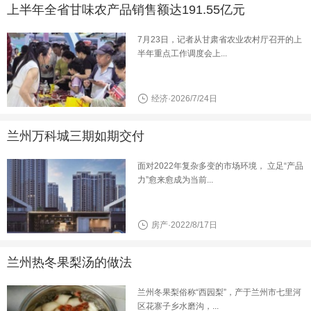
上半年全省甘味农产品销售额达191.55亿元
7月23日，记者从甘肃省农业农村厅召开的上
半年重点工作调度会上...
经济·2026/7/24日
兰州万科城三期如期交付
面对2022年复杂多变的市场环境， 立足“产品
力”愈来愈成为当前...
房产·2022/8/17日
兰州热冬果梨汤的做法
兰州冬果梨俗称“西园梨”，产于兰州市七里河
区花寨子乡水磨沟，...