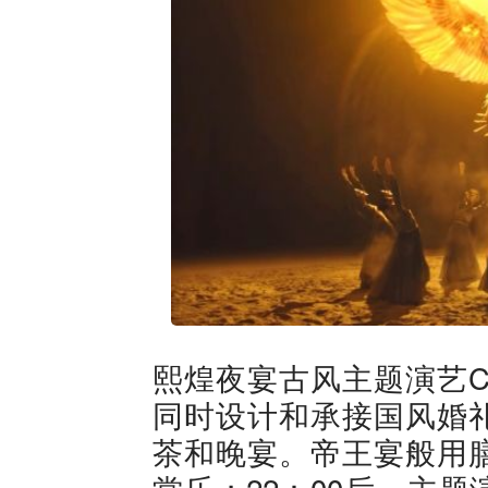
熙煌夜宴古风主题演艺C
同时设计和承接国风婚
茶和晚宴。帝王宴般用
赏乐；22：00后，主