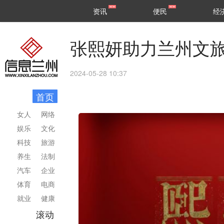
甘肃
兰州
资讯
便民
经
民生
区县
张熙妍助力兰州文旅
2024-05-28 10:37
首页
女人
网络
娱乐
文化
科技
旅游
养生
法制
汽车
企业
体育
电商
就业
健康
滚动