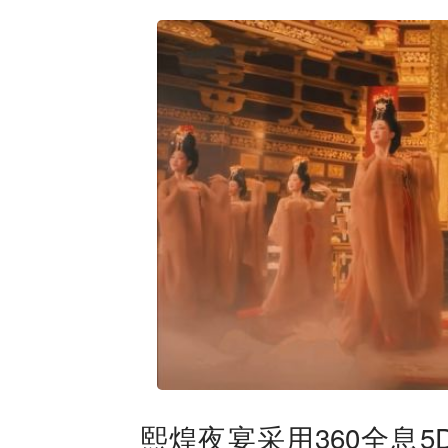
熙煌夜宴采用360全息