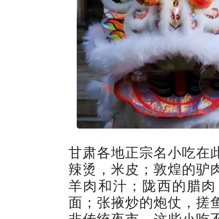
甘肃各地正宗名小吃在
辣烫，米皮；敦煌的驴
羊肉和汁；陇西的腊肉
面；张掖炒的炮仗，搓
非传统夜市。这些小吃