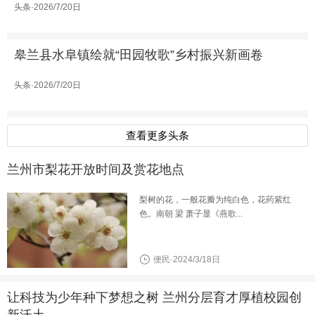
头条·2026/7/20日
皋兰县水阜镇绘就“田园牧歌”乡村振兴新画卷
头条·2026/7/20日
查看更多头条
兰州市梨花开放时间及赏花地点
梨树的花，一般花瓣为纯白色，花药紫红
色。南朝 梁 萧子显《燕歌...
便民·2024/3/18日
让科技为少年种下梦想之树 兰州分层育才厚植校园创
新沃土