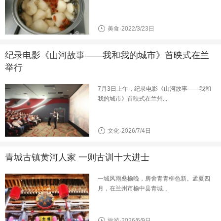
美食·2022/3/23日
纪录电影《山河故事——我和我的城市》首映式在兰
举行
7月3日上午，纪录电影《山河故事——我和
我的城市》首映式在兰州...
文化·2026/7/4日
青城古镇黄河人家 一则古训十大进士
一城风雨桑榆晚，房舍青青柳色新。孟夏四
月，在兰州市榆中县青城...
旅游·2026/6/9日