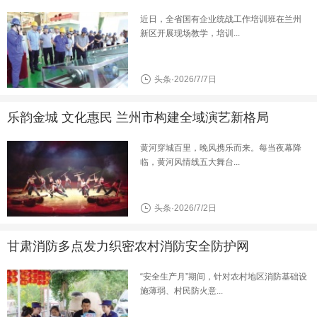
近日，全省国有企业统战工作培训班在兰州
新区开展现场教学，培训...
头条·2026/7/7日
乐韵金城 文化惠民 兰州市构建全域演艺新格局
黄河穿城百里，晚风携乐而来。每当夜幕降
临，黄河风情线五大舞台...
头条·2026/7/2日
甘肃消防多点发力织密农村消防安全防护网
“安全生产月”期间，针对农村地区消防基础设
施薄弱、村民防火意...