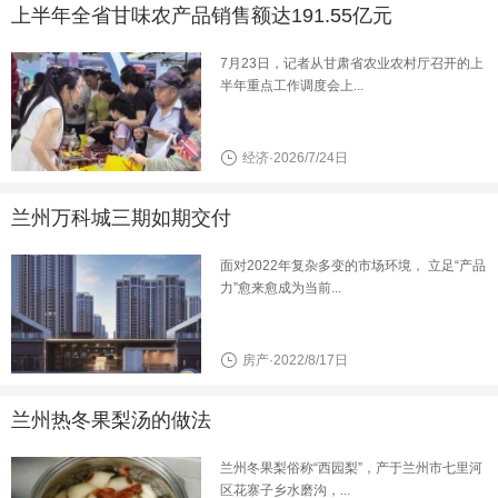
上半年全省甘味农产品销售额达191.55亿元
7月23日，记者从甘肃省农业农村厅召开的上
半年重点工作调度会上...
经济·2026/7/24日
兰州万科城三期如期交付
面对2022年复杂多变的市场环境， 立足“产品
力”愈来愈成为当前...
房产·2022/8/17日
兰州热冬果梨汤的做法
兰州冬果梨俗称“西园梨”，产于兰州市七里河
区花寨子乡水磨沟，...