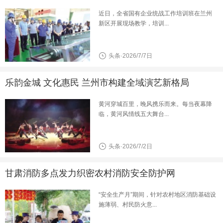
近日，全省国有企业统战工作培训班在兰州
新区开展现场教学，培训...
头条·2026/7/7日
乐韵金城 文化惠民 兰州市构建全域演艺新格局
黄河穿城百里，晚风携乐而来。每当夜幕降
临，黄河风情线五大舞台...
头条·2026/7/2日
甘肃消防多点发力织密农村消防安全防护网
“安全生产月”期间，针对农村地区消防基础设
施薄弱、村民防火意...