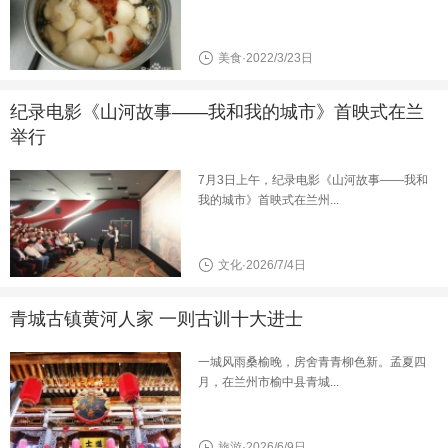
美食·2022/3/23日
纪录电影《山河故事——我和我的城市》首映式在兰
举行
7月3日上午，纪录电影《山河故事——我和
我的城市》首映式在兰州...
文化·2026/7/4日
青城古镇黄河人家 一则古训十大进士
一城风雨桑榆晚，房舍青青柳色新。孟夏四
月，在兰州市榆中县青城...
旅游·2026/6/9日