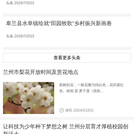
头条·2026/7/20日
皋兰县水阜镇绘就“田园牧歌”乡村振兴新画卷
头条·2026/7/20日
查看更多头条
兰州市梨花开放时间及赏花地点
梨树的花，一般花瓣为纯白色，花药紫红
色。南朝 梁 萧子显《燕歌...
便民·2024/3/18日
让科技为少年种下梦想之树 兰州分层育才厚植校园创
新沃土