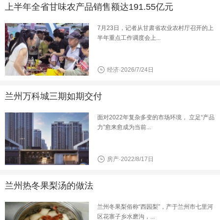
上半年全省甘味农产品销售额达191.55亿元
7月23日，记者从甘肃省农业农村厅召开的上
半年重点工作调度会上...
经济·2026/7/24日
兰州万科城三期如期交付
面对2022年复杂多变的市场环境， 立足“产品
力”愈来愈成为当前...
房产·2022/8/17日
兰州热冬果梨汤的做法
兰州冬果梨俗称“西园梨”，产于兰州市七里河
区花寨子乡水磨沟，...