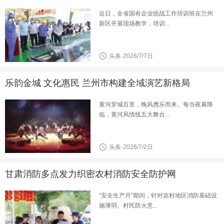
近日，全省国有企业统战工作培训班在兰州
新区开展现场教学，培训...
头条·2026/7/7日
乐韵金城 文化惠民 兰州市构建全域演艺新格局
黄河穿城百里，晚风携乐而来。每当夜幕降
临，黄河风情线五大舞台...
头条·2026/7/2日
甘肃消防多点发力织密农村消防安全防护网
“安全生产月”期间，针对农村地区消防基础设
施薄弱、村民防火意...