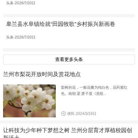
头条·2026/7/20日
皋兰县水阜镇绘就“田园牧歌”乡村振兴新画卷
头条·2026/7/20日
查看更多头条
兰州市梨花开放时间及赏花地点
梨树的花，一般花瓣为纯白色，花药紫红
色。南朝 梁 萧子显《燕歌...
便民·2024/3/18日
让科技为少年种下梦想之树 兰州分层育才厚植校园创
新沃土