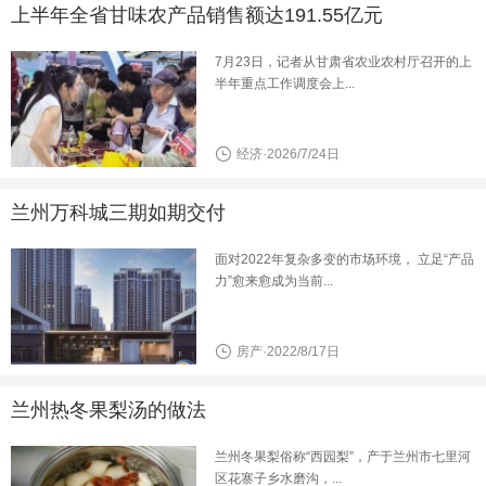
上半年全省甘味农产品销售额达191.55亿元
7月23日，记者从甘肃省农业农村厅召开的上
半年重点工作调度会上...
经济·2026/7/24日
兰州万科城三期如期交付
面对2022年复杂多变的市场环境， 立足“产品
力”愈来愈成为当前...
房产·2022/8/17日
兰州热冬果梨汤的做法
兰州冬果梨俗称“西园梨”，产于兰州市七里河
区花寨子乡水磨沟，...