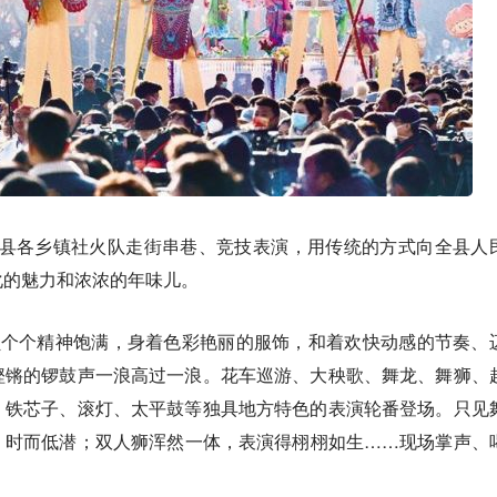
登县各乡镇社火队走街串巷、竞技表演，用传统的方式向全县人
化的魅力和浓浓的年味儿。
员个个精神饱满，身着色彩艳丽的服饰，和着欢快动感的节奏、
铿锵的锣鼓声一浪高过一浪。花车巡游、大秧歌、舞龙、舞狮、
、铁芯子、滚灯、太平鼓等独具地方特色的表演轮番登场。只见
，时而低潜；双人狮浑然一体，表演得栩栩如生……现场掌声、