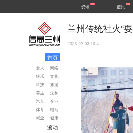
甘肃
兰州
资讯
便民
民生
区县
兰州传统社火“耍
2023-02-03 10:41
首页
女人
网络
娱乐
文化
科技
旅游
养生
法制
汽车
企业
体育
电商
就业
健康
滚动