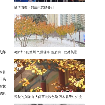
疫情防控下的兰州志愿者们
民拜
#疫情下的兰州 气温骤降 雪后的一处处美景
迈着
赶毛
舞龙
喝彩
深秋的兴隆山 人间至此秋色染 万木霜天红烂漫