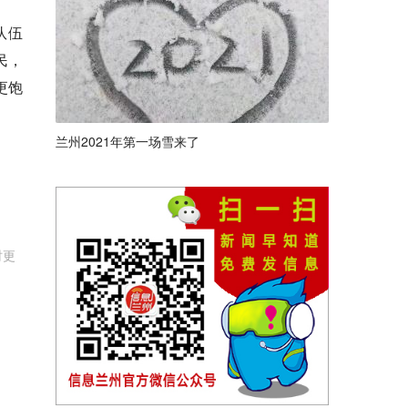
队伍
民，
更饱
兰州2021年第一场雪来了
时更