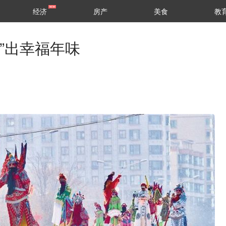
经济
房产
美食
教
”出幸福年味