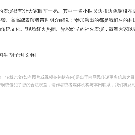
的表演技艺让大家眼前一亮。其中一名小队员边扭边跳穿梭在
禁。高高跷表演者苗世明介绍说：“参加演出的都是我们村的村
传统文化。”现场红火热闹、异彩纷呈的社火表演，鼓舞大家以
生 胡子玥 文/图
，转载此文(如有图片或视频亦包括在内)是出于向网民传递更多信息之目
错误或侵犯了您的合法权益，请作者或者媒体机构与本网联系，我们将及