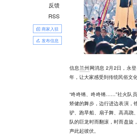
反馈
RSS
商家入驻
发布信息
信息
兰州
网消息
2月2日，永
年，让大家感受到传统民俗文
“咚咚锵、咚咚锵……”社火队
矫健的舞步，边行进边表演，
驴、跑旱船、扇子舞、高高跷
队的巨龙时而翻滚，时而盘旋
声此起彼伏。