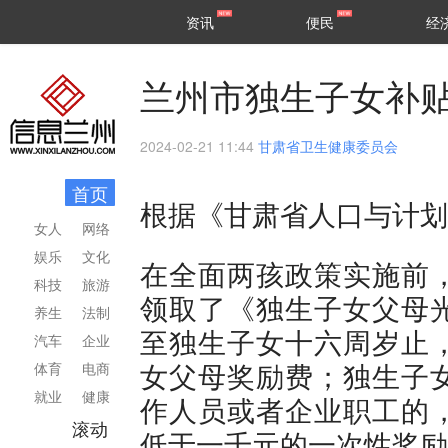
甘肃
兰州
资讯
便民
经
民生
区县
兰州市独生子女补
2024-02-21 11:44
甘肃省卫生健康委员会
首页
根据《甘肃省人口与计划
女人
网络
娱乐
文化
在全面两孩政策实施前
科技
旅游
领取了《独生子女父母
养生
法制
至独生子女十六周岁止
汽车
企业
女父母奖励费；独生子
体育
电商
就业
健康
作人员或者企业职工的
滚动
低于一千元的一次性奖励