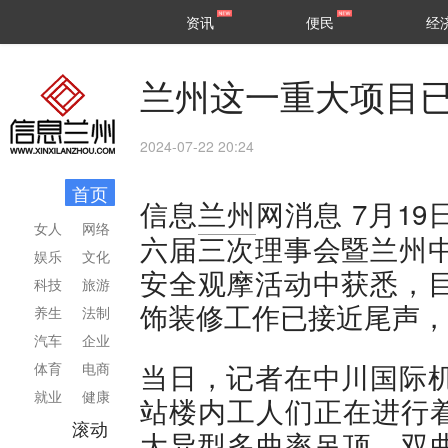
甘肃
兰州
资讯
便民
经
民生
区县
兰州这一重大项目
2024-07-22 20:24
首页
7月1
信息
兰州
网消息
女人
网络
六届三次理事会暨兰州中
娱乐
文化
安全观摩活动中获悉，目
科技
旅游
饰装修工作已接近尾声，
养生
法制
汽车
企业
当日，记者在中川国际机
体育
电商
就业
健康
站楼内工人们正在进行
滚动
大异型多曲率吊顶、双