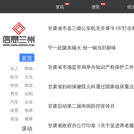
甘肃
兰州
资讯
便民
经
民生
区县
甘肃省市县三级公安机关开展“5·15”打
守一处陇东烟火 创一锅当归新味
首页
甘肃省市场监管局举办知识产权保护工作
女人
网络
娱乐
文化
科技
旅游
甘肃省妇幼保健院儿科通过国家临床重点
养生
法制
汽车
企业
甘肃启动第二届布病防控宣传月
体育
电商
就业
健康
甘肃省政府办公厅印发《关于促进养老服
滚动