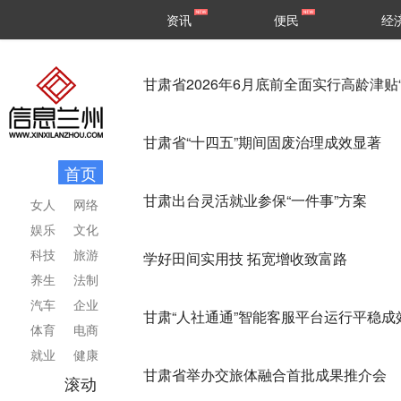
甘肃
兰州
资讯
便民
经
民生
区县
甘肃省2026年6月底前全面实行高龄津
甘肃省“十四五”期间固废治理成效显著
首页
甘肃出台灵活就业参保“一件事”方案
女人
网络
娱乐
文化
科技
旅游
学好田间实用技 拓宽增收致富路
养生
法制
汽车
企业
甘肃“人社通通”智能客服平台运行平稳成
体育
电商
就业
健康
甘肃省举办交旅体融合首批成果推介会
滚动