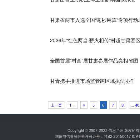
甘肃省两市入选全国“毫秒用算”专项行动
2026年“红色两当·薪火相传”村超甘肃赛
全国首届“村画”展甘肃参展作品亮相省图
甘青携手推进市场监管跨区域执法协作
上一页
1 ...
4
5
6
7
8
... 40
Copyright © 2007-2022
信息兰州
版权所有 P
增值电信业务经营许可证号：甘B2-20150017 IC