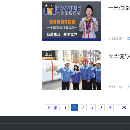
企业
一米伯悦
来自主题：
企业
天华院与
来自主题：
上一页
1
2
3
4
5
6
... 25