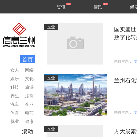
甘肃
兰州
资讯
便民
经
民生
区县
企业
国实盛世
数字化转
首页
来自主题：
女人
网络
企业
娱乐
文化
兰州石化
科技
旅游
养生
法制
汽车
企业
体育
电商
来自主题：
就业
健康
企业
滚动
方大炭素