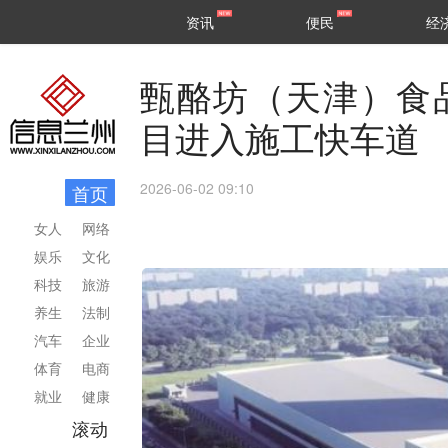
甘肃
兰州
资讯
便民
经
民生
区县
甄酪坊（天津）食
目进入施工快车道
2026-06-02 09:10
首页
女人
网络
娱乐
文化
科技
旅游
养生
法制
汽车
企业
体育
电商
就业
健康
滚动