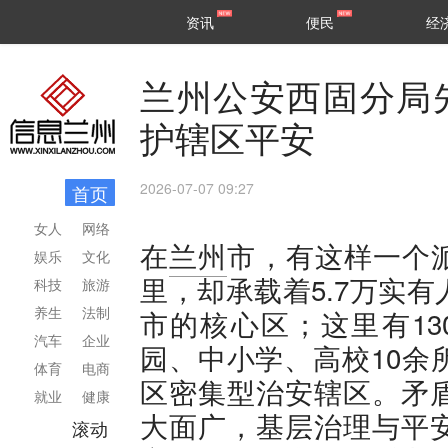
甘肃
兰州
资讯
便民
经
民生
区县
兰州公安西固分局
护辖区平安
2026-07-07 09:27
首页
女人
网络
在
兰州
市，有这样一个派
娱乐
文化
里，却承载着5.7万实
科技
旅游
养生
法制
市的核心区；这里有13
汽车
企业
园、中小学、高校10余
体育
电商
区密集型治安辖区。矛
就业
健康
大面广，基层治理与平
滚动