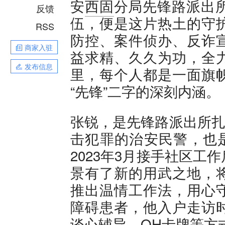
安
西固
分局先锋路派出所
反馈
伍，便是这片热土的守
RSS
防控、案件侦办、反诈
商家入驻
益求精、久久为功，全
发布信息
里，每个人都是一面旗
“先锋”二字的深刻内涵。
张锐，是先锋路派出所扎
击犯罪的治安民警，也是
2023年3月接手社区
景有了新的用武之地，
推出温情工作法，用心
障碍患者，他入户走访
谈心辅导、OH卡牌等方