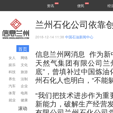
甘肃
兰州
资讯
便民
经
民生
区县
兰州石化公司依靠
2018-12-14 11:38
中国石油新闻中心
首页
作为新
信息
兰州
网消息
女人
网络
天然气集团有限公司兰
娱乐
文化
底”，曾填补过中国炼油
科技
旅游
州石化人也明白，“不能
养生
法制
汽车
企业
“我们把技术进步作为重
体育
电商
就业
健康
新能力，破解生产经营发
滚动
有限公司兰州石化公司