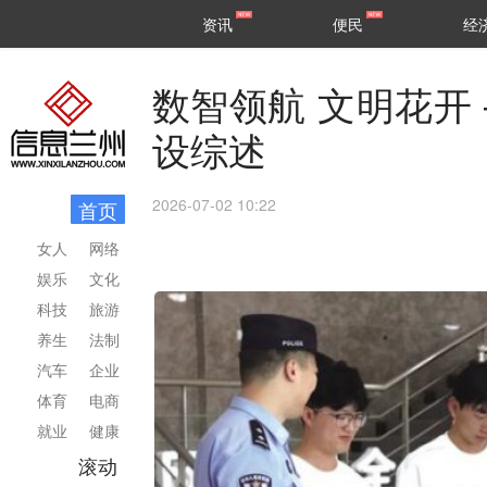
甘肃
兰州
资讯
便民
经
民生
区县
数智领航 文明花开
设综述
2026-07-02 10:22
首页
女人
网络
娱乐
文化
科技
旅游
养生
法制
汽车
企业
体育
电商
就业
健康
滚动