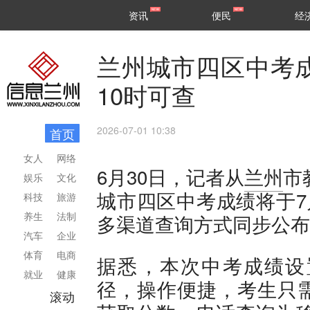
甘肃
兰州
资讯
便民
经
民生
区县
兰州城市四区中考成
10时可查
2026-07-01 10:38
首页
女人
网络
6月30日，记者从
兰州
市
娱乐
文化
城市四区中考成绩将于7
科技
旅游
养生
法制
多渠道查询方式同步公布
汽车
企业
体育
电商
据悉，本次中考成绩设
就业
健康
径，操作便捷，考生只
滚动