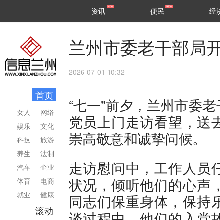
甘肃
兰州
资讯
便民
经
民生
区县
兰州市委老干部局开
2026-07-01 10:32
首页
“七一”前夕，
兰州
市委老
女人
网络
党员上门走访看望，送
娱乐
文化
崇高敬意和诚挚问候。
科技
旅游
养生
法制
走访慰问中，工作人员
汽车
企业
状况，倾听他们的心声
体育
电商
就业
健康
同志们保重身体，保持
滚动
谈过程中，他们的入党