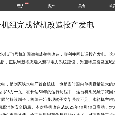
经济
房产
美食
教
号机组完成整机改造投产发电
峡水电厂1号机组圆满完成整机改造，顺利并网归调投产发电。这
组”，正以崭新姿态融入新型电力系统建设，为迎峰度夏及区域
投产发电，是刘家峡水电厂首台机组，也是当时国内单机容量最大的
到26万千瓦。在长达56年的运行历程中，这台机组见证了我国
年限的持续增长，机组开始显现转子支架强度不足、水轮机主轴
底消除安全隐患。本次整机改造从2025年10月10日启动，对
系统性更新换代，全面采用国产化与智能化技术，显著提升了机