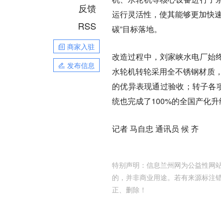
反馈
运行灵活性，使其能够更加快速
RSS
碳”目标落地。
商家入驻
改造过程中，刘家峡水电厂始
发布信息
水轮机转轮采用全不锈钢材质，
的优异表现通过验收；转子各项
统也完成了100%的全国产化升
记者 马自忠 通讯员 候 齐
特别声明：信息兰州网为公益性网站
的，并非商业用途。若有来源标注
正、删除！