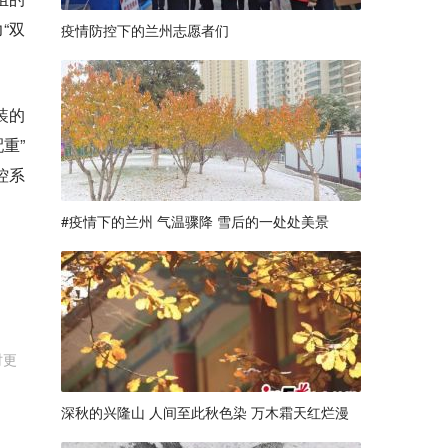
“双
疫情防控下的兰州志愿者们
装的
重”
控系
#疫情下的兰州 气温骤降 雪后的一处处美景
时更
深秋的兴隆山 人间至此秋色染 万木霜天红烂漫