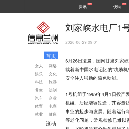
甘肃
兰州
资讯
便民
民生
区县
刘家峡水电厂1
2026-06-29 09:01
首页
6月26日凌晨，国网甘肃刘家
女人
网络
载着新中国水电记忆的“功勋机
娱乐
文化
安全注入强劲的绿色动能。
科技
旅游
养生
法制
1号机组于1969年4月1日
汽车
企业
机组。后经增容改造，其容量达
体育
电商
事业的起步与发展。随着运行
就业
健康
等老化问题，常规检修已难以彻
滚动
机、水轮机等核心设备进行了