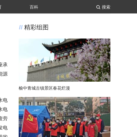
育
百科
搜索
精彩组图
座承
能源
榆中青城古镇景区春花烂漫
水电
水电
疲劳
发电
组的