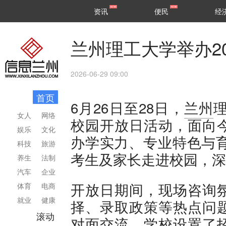
甘肃
兰州
资讯
便民
经
民生
区县
兰州理工大学举办2
2026-06-29 09:00
首页
6月26日至28日，
兰州
女人
网络
校园开放日活动，面向
娱乐
文化
办学实力、专业特色与育
科技
旅游
考生及家长走进校园，深
养生
法制
汽车
企业
开放日期间，现场咨询
体育
电商
就业
健康
择、录取政策等热点问
滚动
对面交流。学校设置了