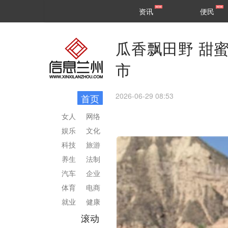
甘肃
兰州
资讯
便民
民生
区县
瓜香飘田野 甜
市
2026-06-29 08:53
首页
女人
网络
娱乐
文化
科技
旅游
养生
法制
汽车
企业
体育
电商
就业
健康
滚动