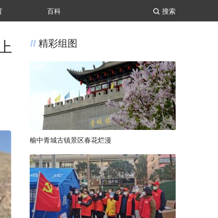
育
百科
搜索
上
精彩组图
榆中青城古镇景区春花烂漫