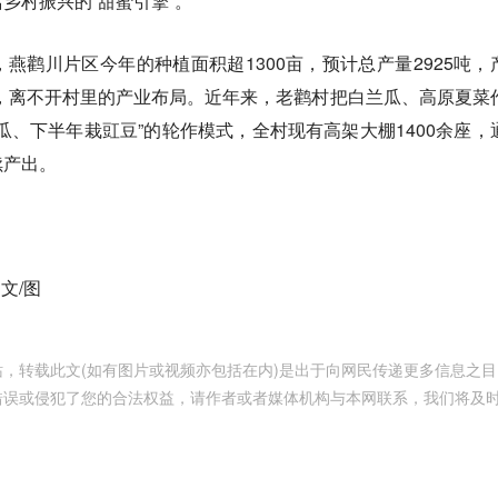
乡村振兴的“甜蜜引擎”。
燕鹳川片区今年的种植面积超1300亩，预计总产量2925吨，
销，离不开村里的产业布局。近年来，老鹳村把白兰瓜、高原夏菜
瓜、下半年栽豇豆”的轮作模式，全村现有高架大棚1400余座，
续产出。
。
 文/图
，转载此文(如有图片或视频亦包括在内)是出于向网民传递更多信息之目
错误或侵犯了您的合法权益，请作者或者媒体机构与本网联系，我们将及