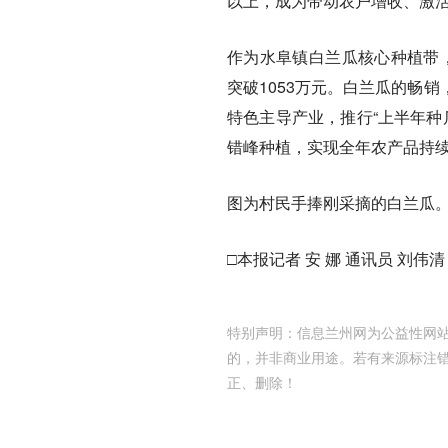
以上，成为带动农户增收、激活
作为水阜镇白兰瓜核心种植带，
突破1053万元。白兰瓜的畅
特色主导产业，推行“上半年种
错峰种植，实现全年农产品持
图为村民手捧刚采摘的白兰瓜
□本报记者 安 娜 通讯员 刘伟清
特别声明：信息兰州网为公益性网站
的，并非商业用途。若有来源标注
正、删除！