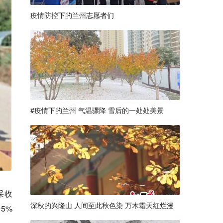
疫情防控下的兰州志愿者们
#疫情下的兰州 气温骤降 雪后的一处处美景
采收
深秋的兴隆山 人间至此秋色染 万木霜天红烂漫
5%