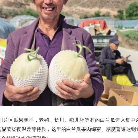
川片区瓜果飘香，老鹳、长川、燕儿坪等村的白兰瓜进入集中
显著昼夜温差等特质，这里的白兰瓜果肉绵密、糖度普遍达到1