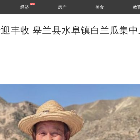
经济
房产
美食
教
蜜迎丰收 皋兰县水阜镇白兰瓜集中