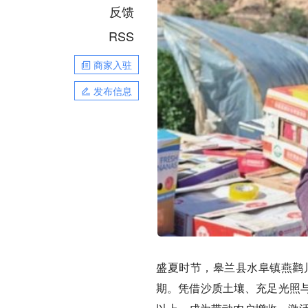
反馈
RSS
商家入驻
发布信息
盛夏时节，皋兰县水阜镇燕鹳
期。凭借沙质土壤、充足光照与