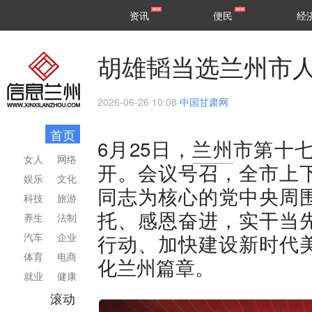
甘肃
兰州
资讯
便民
经
民生
区县
胡雄韬当选兰州市
2026-06-26 10:08
中国甘肃网
首页
6月25日，
兰州
市第十
女人
网络
开。会议号召，全市上
娱乐
文化
同志为核心的党中央周
科技
旅游
托、感恩奋进，实干当
养生
法制
行动、加快建设新时代
汽车
企业
体育
电商
化兰州篇章。
就业
健康
滚动