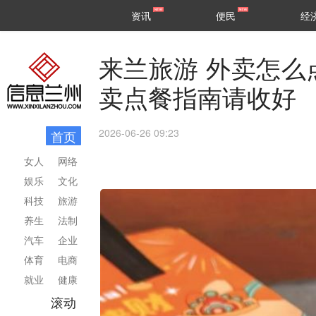
甘肃
兰州
资讯
便民
经
民生
区县
来兰旅游 外卖怎么
卖点餐指南请收好
2026-06-26 09:23
首页
女人
网络
娱乐
文化
科技
旅游
养生
法制
汽车
企业
体育
电商
就业
健康
滚动