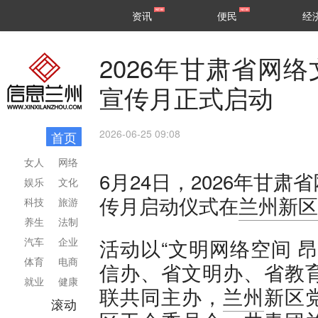
甘肃
兰州
资讯
便民
经
民生
区县
2026年甘肃省网
宣传月正式启动
2026-06-25 09:08
首页
女人
网络
6月24日，2026年甘
娱乐
文化
传月启动仪式在
兰州新区
科技
旅游
养生
法制
活动以“文明网络空间 
汽车
企业
体育
电商
信办、省文明办、省教
就业
健康
联共同主办，
兰州
新区
滚动