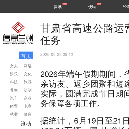
甘肃
兰州
资讯
便民
经
民生
区县
甘肃省高速公路运
任务
2026-06-23 09:12
首页
女人
网络
2026年端午假期期间
娱乐
文化
亲访友、返乡团聚和短
科技
旅游
养生
法制
实际，圆满完成节日期
汽车
企业
务保障各项工作。
体育
电商
就业
健康
据统计，6月19日至2
滚动