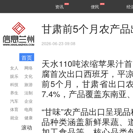
甘肃
兰州
资讯
便民
经
民生
区县
甘肃前5个月农产品
2026-06-23 09:08
首页
天水110吨浓缩苹果汁
女人
网络
腐首次出口西班牙，平凉
娱乐
文化
前5个月，甘肃省出口农
科技
旅游
7.4%，产品覆盖东南
养生
法制
汽车
企业
“甘味”农产品出口呈现
体育
电商
就业
健康
品种类涵盖新鲜果蔬、
滚动
加工食品等，核心品类