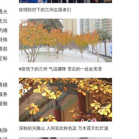
疫情防控下的兰州志愿者们
遇火
支出
仍难
特殊
请前
定标
#疫情下的兰州 气温骤降 雪后的一处处美景
请模
服务
核验
深秋的兴隆山 人间至此秋色染 万木霜天红烂漫
免除