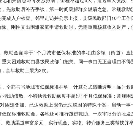
登记相关信息即可发放救助，全程不超过3天；遭遇重大变故、
助，先救助后补齐手续，第一时间缓解群众燃眉之急。常规救助
内完成入户核查、邻里走访并公示上报，县级民政部门10个工作
边缘、刚性支出困难家庭申请救助时，无需重新核算收入财产，
、救助金额等于1个月城市低保标准的事项由乡镇（街道）直
、重大困难救助由县级民政部门把关。同一事由无正当理由不得
，全年救助上限为2次。
准，全部与当地城市低保标准挂钩，计算公式清晰透明：临时救
数×救助倍数。小额快救救助额度不超过1个月低保标准；常规困
；对困难叠加、已达救助上限仍无法脱困的特殊个案，启动一事
倍低保标准救助金。各地还可推行跟进救助、一次审批分阶段发
活。救助渠道丰富多元，实行现金、实物、转介服务三类帮扶并