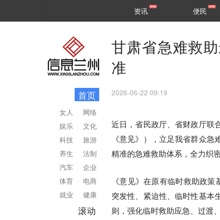
甘肃
兰州
资讯
便民
民生
区县
甘肃省急难救助
准
2026-06-22 09:19
首页
女人
网络
近日，省民政厅、省财政厅联
娱乐
文化
《意见》），立足我省群众急
科技
旅游
精准的急难救助体系，全力织
养生
法制
汽车
企业
《意见》在原有临时救助政策基
体育
电商
就业
健康
突发性、紧迫性、临时性基本
滚动
则，强化临时救助应急、过渡