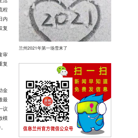
生活
流程
日内
仅复
兰州2021年第一场雪来了
接审
重复
助金
难最
一议
放模
举。