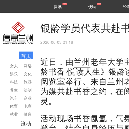
甘肃
兰州
资讯
便民
经
民生
区县
银龄学员代表共赴
2026-06-03 21:18
首页
近日，由
兰州
老年大学
女人
网络
龄书香·悦读人生》银龄
娱乐
文化
阅览室举行。来自兰州
科技
旅游
为媒共赴书香之约，在
养生
法制
灵。
汽车
企业
体育
电商
就业
健康
活动现场书香氤氲，气
滚动
登台，结合自身经历与