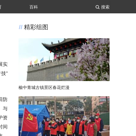
育
百科
搜索
精彩组图
展实
技”
榆中青城古镇景区春花烂漫
田防
。与
护资
时间
改、