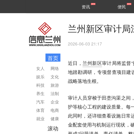
甘肃
兰州
资讯
便民
民生
区县
兰州新区审计局
2026-06-03 21:17
首页
近日，
兰州新区
审计局将监督
女人
网络
地踏勘调研，专项督查项目建设
娱乐
文化
战略落地生根。
科技
旅游
养生
法制
审计人员穿梭于田垄沟渠之间
汽车
企业
护等核心工程的建设质量。每
体育
电商
此同时，还详细查看设施日常
就业
健康
金配套使用与机制运行现状，确
滚动
形成“问题清单、责任清单、整