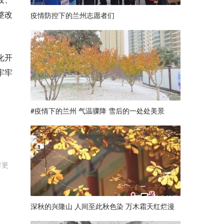
整改
疫情防控下的兰州志愿者们
化开
牢牢
#疫情下的兰州 气温骤降 雪后的一处处美景
时更
深秋的兴隆山 人间至此秋色染 万木霜天红烂漫