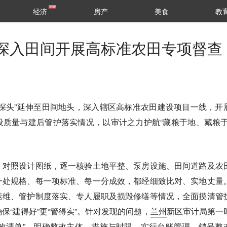
经济
房产
美食
教
深入田间开展高标准农田专项督查
“探头”延伸至田间地头，深入辖区高标准农田建设项目一线，开
质量与建后管护落实情况，以审计之力护航“藏粮于地、藏粮于
，对照设计图纸，逐一核验土地平整、泵房设施、田间道路及农
一处规格、每一项标准、每一分成效，都经细致比对、实地丈量
运维、管护制度落实、专人履职及损毁修缮等情况，全面摸清管
保“建得好”更“管得实”。针对发现的问题，
兰州
新区审计局第一
改清单”，明确整改主体、措施与时限，实行台账管理、销号整