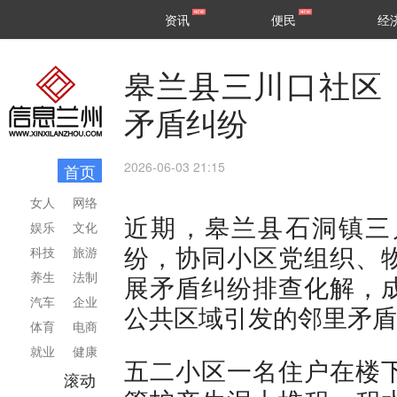
甘肃
兰州
资讯
便民
经
民生
区县
皋兰县三川口社区
矛盾纠纷
2026-06-03 21:15
首页
女人
网络
近期，皋兰县石洞镇三
娱乐
文化
纷，协同小区党组织、
科技
旅游
养生
法制
展矛盾纠纷排查化解，
汽车
企业
公共区域引发的邻里矛盾
体育
电商
就业
健康
五二小区一名住户在楼
滚动