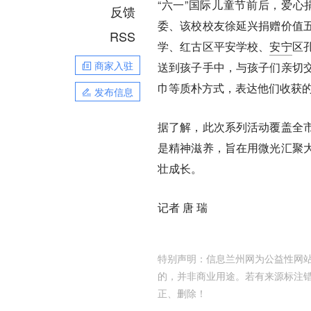
“六一”国际儿童节前后，爱
反馈
委、该校校友徐延兴捐赠价值
RSS
学、红古区平安学校、
安宁
区
商家入驻
送到孩子手中，与孩子们亲切
巾等质朴方式，表达他们收获
发布信息
据了解，此次系列活动覆盖全
是精神滋养，旨在用微光汇聚
壮成长。
记者 唐 瑞
特别声明：信息兰州网为公益性网站
的，并非商业用途。若有来源标注
正、删除！