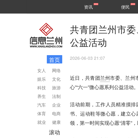
甘肃
兰州
资讯
便民
民生
区县
共青团兰州市委
公益活动
2026-06-03 21:07
首页
女人
网络
近日，共青团
兰州
市委、兰州
娱乐
文化
心”“六一”微心愿系列公益活动
科技
旅游
养生
法制
活动前期，工作人员精准摸排
汽车
企业
书、运动鞋等微心愿，建立心
体育
电商
就业
健康
领，第一时间实现心愿“清零”
滚动