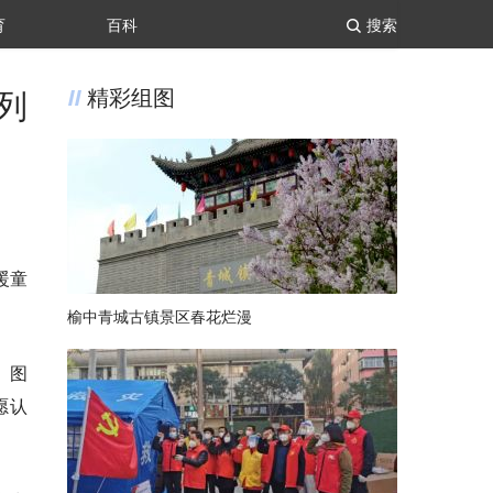
育
百科
搜索
列
精彩组图
暖童
榆中青城古镇景区春花烂漫
、图
愿认