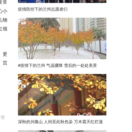
联常
疫情防控下的兰州志愿者们
心小
礼物
红领
、更
、茁
#疫情下的兰州 气温骤降 雪后的一处处美景
时更
深秋的兴隆山 人间至此秋色染 万木霜天红烂漫