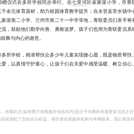
心捐赠仪式在多所学校同步举行。在
七里河
区崔家崖小学，市青
五千余元体育器材，助力校园体育教学提升；在永登县苦水镇中
孔家崖第二小学、兰州市第二十一中学等地，青联委员们亲手将
交流，鼓励他们勤学向善、勇敢追梦。孩子们也用为青联委员系
的鼓舞与内心的谢意。
市多所学校，精准帮扶众多少年儿童实现微心愿，既是物质帮扶
大爱，以真情守护童心，让孩子们在关爱中感受温暖、树立信心
，转载此文(如有图片或视频亦包括在内)是出于向网民传递更多信息之目
错误或侵犯了您的合法权益，请作者或者媒体机构与本网联系，我们将及