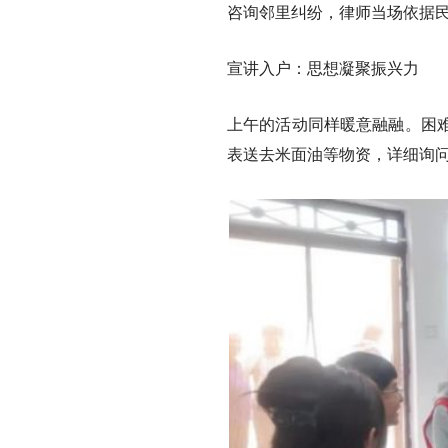
咨询邻里纠纷，律师当场依据
宣讲入户：思想凝聚振兴力
上午的活动同样暖意融融。困
表送去米面油等物资，详细询