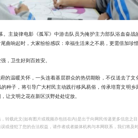
幕。主旋律电影《孤军》中游击队员为掩护主力部队浴血奋战
片尾曲响起时，大家纷纷感叹：幸福生活来之不易，更需倍加珍
业强，卫生好则百姓安。
政府的温暖关怀，一头连着基层群众的热切期盼，不仅送去了文
风的种子，将引导广大村民主动践行移风易俗，传承培育文明乡
园，让文明之花在新区沃野处处绽放。
，转载此文(如有图片或视频亦包括在内)是出于向网民传递更多信息之目
错误或侵犯了您的合法权益，请作者或者媒体机构与本网联系，我们将及