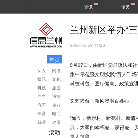
甘肃
兰州
资讯
便民
民生
区县
兰州新区举办“
2026-05-29 11:26
首页
5月27日，由新区党群政法和
女人
网络
集中示范暨文明实践“百人千场
娱乐
文化
科技科普、医疗健康、政策宣讲
科技
旅游
养生
法制
文艺搭台：新风浸润百姓心
汽车
企业
体育
电商
“如今，新康村、新苑村、新盛
就业
健康
展，大家的幸福感、获得感、安
滚动
责人致辞。