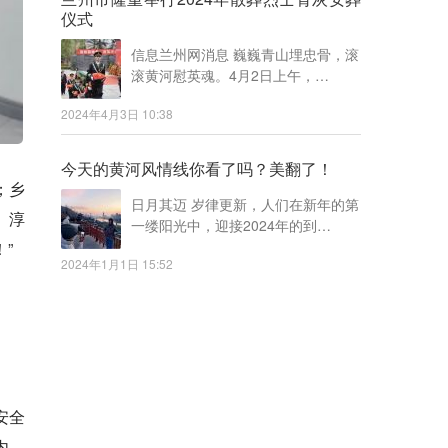
仪式
信息兰州网消息 巍巍青山埋忠骨，滚
滚黄河慰英魂。4月2日上午，…
2024年4月3日 10:38
今天的黄河风情线你看了吗？美翻了！
；乡
日月其迈 岁律更新，人们在新年的第
、淳
一缕阳光中，迎接2024年的到…
”
2024年1月1日 15:52
安全
内，