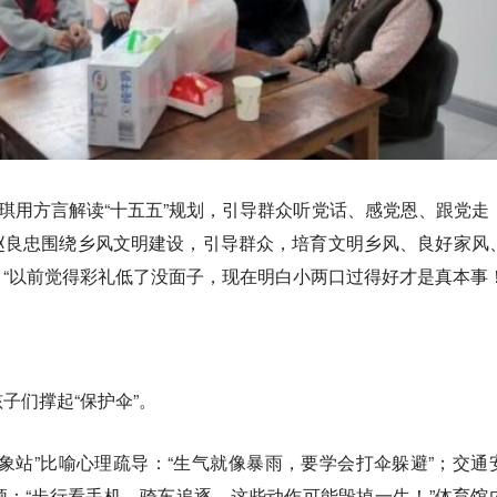
佳琪用方言解读“十五五”规划，引导群众听党话、感党恩、跟党走
赵良忠围绕乡风文明建设，引导群众，培育文明乡风、良好家风
“以前觉得彩礼低了没面子，现在明白小两口过得好才是真本事！
子们撑起“保护伞”。
象站”比喻心理疏导：“生气就像暴雨，要学会打伞躲避”；交通
：“步行看手机、骑车追逐，这些动作可能毁掉一生！”体育馆