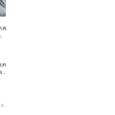
的画
惜。
化科
风，
时更