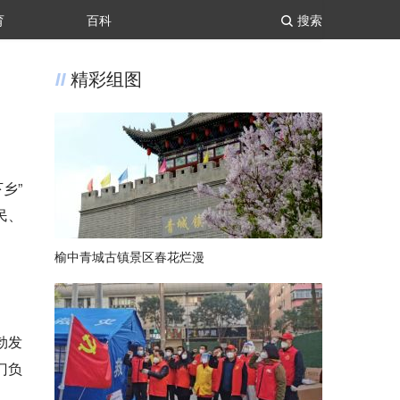
育
百科
搜索
精彩组图
乡”
民、
榆中青城古镇景区春花烂漫
勃发
门负