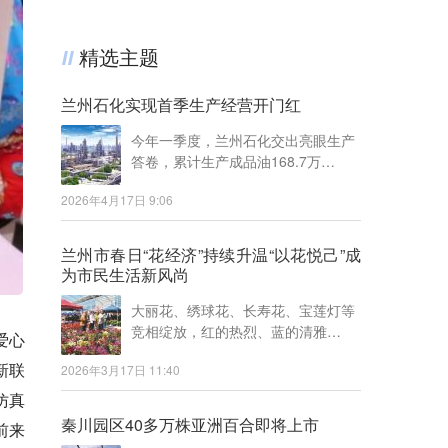
精选主题
兰州石化实现首季生产经营开门红
今年一季度，兰州石化交出亮眼生产
答卷，累计生产成品油168.7万…
2026年4月17日 9:06
兰州市春日“花经济”持续升温“以花悦己”成
为市民生活新风尚
大丽花、绣球花、长寿花、宝莲灯等
竞相绽放，红的热烈、蓝的清雅…
爱心
新联
2026年3月17日 11:40
仿真
秦川园区40多万株亚洲百合即将上市
前来