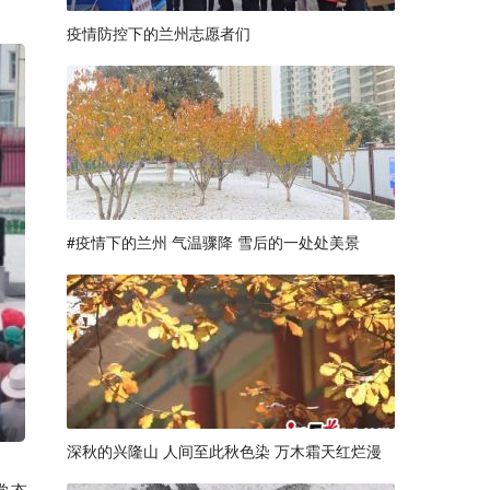
疫情防控下的兰州志愿者们
#疫情下的兰州 气温骤降 雪后的一处处美景
深秋的兴隆山 人间至此秋色染 万木霜天红烂漫