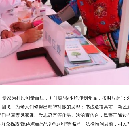
专家为村民测量血压，并叮嘱“要少吃腌制食品，按时服药”；
下翻飞，为老人们修剪出精神抖擞的发型；书法送福桌前，新区
民们书写家风家训、励志箴言等作品。法治宣传台，民警正通过
群众揭露“跳跳糖毒品”“刷单返利”等骗局。法律顾问席前，村民