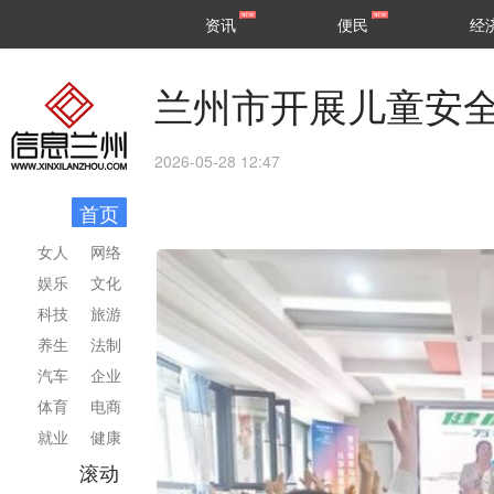
甘肃
兰州
资讯
便民
经
民生
区县
兰州市开展儿童安
2026-05-28 12:47
首页
女人
网络
娱乐
文化
科技
旅游
养生
法制
汽车
企业
体育
电商
就业
健康
滚动