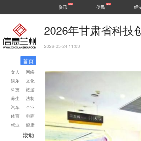
甘肃
兰州
资讯
便民
经
民生
区县
2026年甘肃省科
2026-05-24 11:03
首页
女人
网络
娱乐
文化
科技
旅游
养生
法制
汽车
企业
体育
电商
就业
健康
滚动