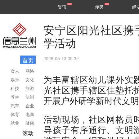
甘肃
兰州
资讯
便民
经
民生
区县
安宁区阳光社区携
学活动
2026-05-13 09:32
首页
女人
网络
为丰富辖区幼儿课外实
娱乐
文化
光社区携手辖区佳塾托
科技
旅游
养生
法制
开展户外研学新时代文明
汽车
企业
体育
电商
活动现场，社区网格员
就业
健康
导孩子有序通行、文明
滚动