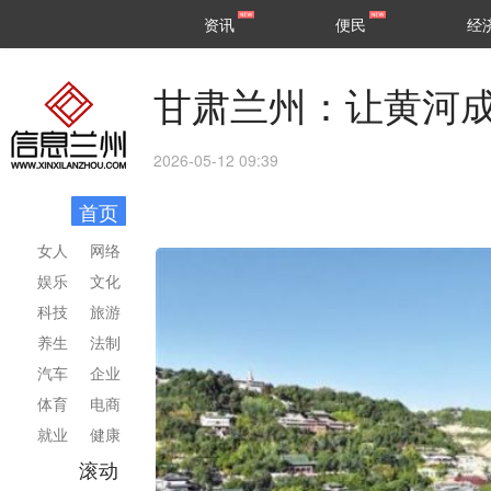
甘肃
兰州
资讯
便民
经
民生
区县
甘肃兰州：让黄河
2026-05-12 09:39
首页
女人
网络
娱乐
文化
科技
旅游
养生
法制
汽车
企业
体育
电商
就业
健康
滚动