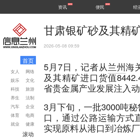
甘肃
兰州
资讯
便民
经
民生
区县
甘肃银矿砂及其精矿
2026-05-08 09:59
首页
5月7日，记者从
兰州
海
女人
网络
及其精矿进口货值8442
娱乐
文化
省贵金属产业发展注入动
科技
旅游
养生
法制
3月下旬，一批3000
汽车
企业
口，通过公路运输方式
体育
电商
就业
健康
实现原料从港口到冶炼厂
滚动