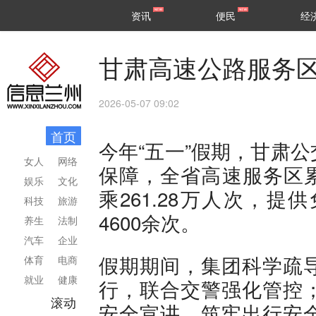
甘肃
兰州
资讯
便民
经
民生
区县
甘肃高速公路服务
2026-05-07 09:02
首页
今年“五一”假期，甘肃
女人
网络
保障，全省高速服务区累
娱乐
文化
乘261.28万人次，提
科技
旅游
4600余次。
养生
法制
汽车
企业
假期期间，集团科学疏
体育
电商
就业
健康
行，联合交警强化管控
滚动
安全宣讲，筑牢出行安