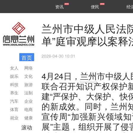
甘肃
兰州
资讯
便民
经
民生
区县
兰州市中级人民法
单”庭审观摩以案释
2026-04-30 10:01
首页
女人
网络
4月24日，
兰州
市中级人
娱乐
文化
联合召开知识产权保护
科技
旅游
养生
法制
建“严保护、大保护、快
汽车
企业
的新成效。同时，兰州
体育
电商
宣传周“加强新兴领域知
就业
健康
展”主题，组织开展了侵
滚动