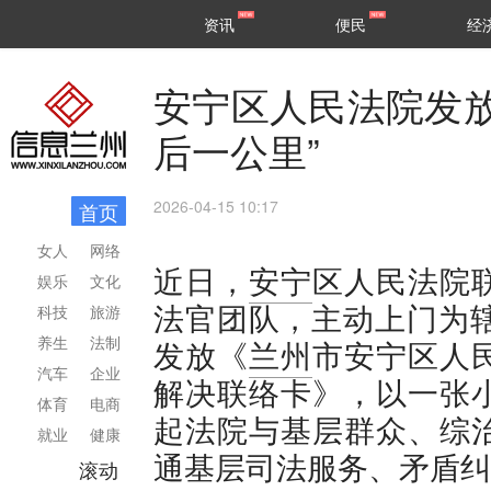
甘肃
兰州
资讯
便民
经
民生
区县
安宁区人民法院发放
后一公里”
2026-04-15 10:17
首页
女人
网络
近日，
安宁
区人民法院
娱乐
文化
法官团队，主动上门为辖
科技
旅游
养生
法制
发放《
兰州
市安宁区人
汽车
企业
解决联络卡》，以一张
体育
电商
起法院与基层群众、综
就业
健康
通基层司法服务、矛盾纠
滚动