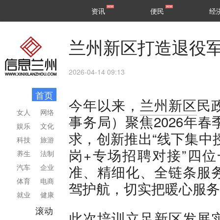
甘肃
兰州
资讯
便民
经
民生
区县
兰州新区打造退役
2026-04-14 09:13
首页
今年以来，
兰州新区
民
女人
网络
事务局）聚焦2026年
娱乐
文化
求，创新推出“线下集中
科技
旅游
岗+专场招聘对接”四
养生
法制
准、精细化、全链条服
汽车
企业
体育
电商
驾护航，切实把暖心服务
就业
健康
滚动
此次培训立足新区发展