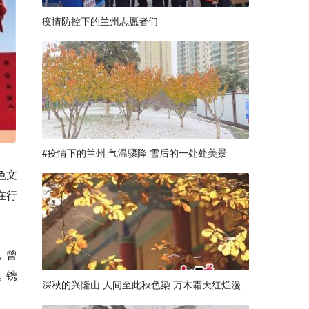
疫情防控下的兰州志愿者们
#疫情下的兰州 气温骤降 雪后的一处处美景
色文
在行
，曾
，镌
深秋的兴隆山 人间至此秋色染 万木霜天红烂漫