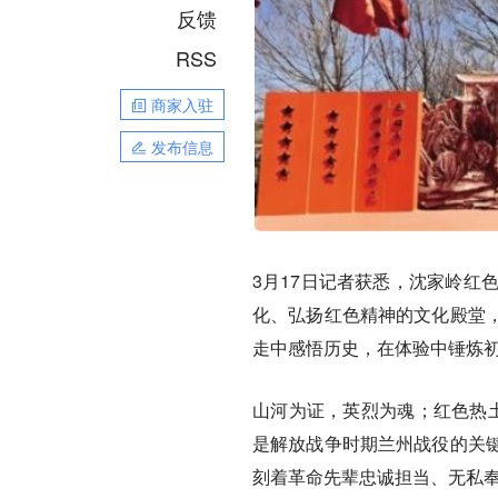
反馈
RSS
商家入驻
发布信息
3月17日记者获悉，沈家岭红
化、弘扬红色精神的文化殿堂
走中感悟历史，在体验中锤炼
山河为证，英烈为魂；红色热
是解放战争时期兰州战役的关
刻着革命先辈忠诚担当、无私