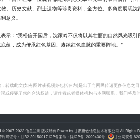
文物、历史文献、烈士遗物等珍贵资料，全方位、多角度展现沈
胜利意义。
表示：“我相信开园后，沈家岭不仅将以其壮丽的自然风光吸引
底蕴，成为传承红色基因、赓续红色血脉的重要阵地。”
，转载此文(如有图片或视频亦包括在内)是出于向网民传递更多信息之目
错误或侵犯了您的合法权益，请作者或者媒体机构与本网联系，我们将及
t © 2007-2022
信息兰州
版权所有 Power by 甘肃惠敏信息技术有限公司 All Rights R
可证号：甘B2-20150017 ICP备案号：
陇ICP备12000430号
甘公网安备 6201