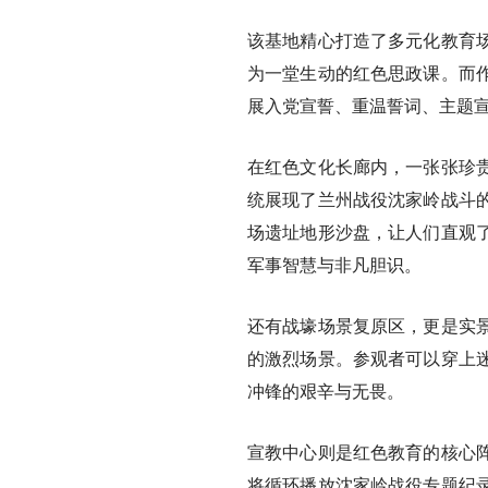
该基地精心打造了多元化教育
为一堂生动的红色思政课。而
展入党宣誓、重温誓词、主题
在红色文化长廊内，一张张珍
统展现了兰州战役沈家岭战斗
场遗址地形沙盘，让人们直观
军事智慧与非凡胆识。
还有战壕场景复原区，更是实
的激烈场景。参观者可以穿上
冲锋的艰辛与无畏。
宣教中心则是红色教育的核心
将循环播放沈家岭战役专题纪