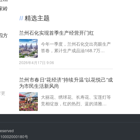
家岭
精选主题
兰州石化实现首季生产经营开门红
四方
今年一季度，兰州石化交出亮眼生产
答卷，累计生产成品油168.7万…
2026年4月17日 9:06
兰州市春日“花经济”持续升温“以花悦己”成
为市民生活新风尚
时更
大丽花、绣球花、长寿花、宝莲灯等
竞相绽放，红的热烈、蓝的清雅…
2026年3月17日 11:40
eserved
秦川园区40多万株亚洲百合即将上市
0002000180号