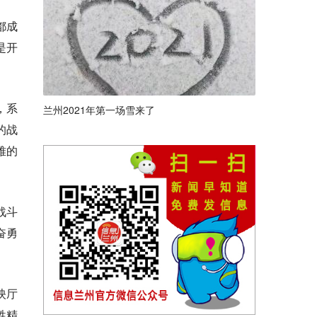
都成
是开
，系
兰州2021年第一场雪来了
的战
难的
战斗
奋勇
映厅
牲精