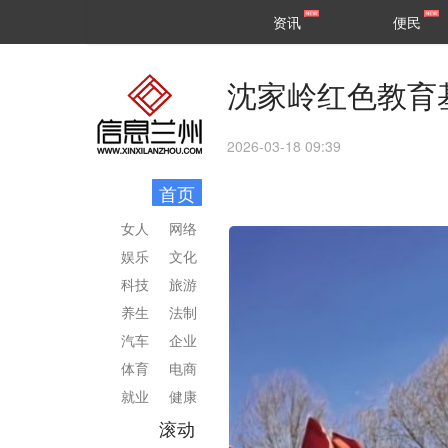
甘肃
兰州
资讯
便民
民生
区县
沈家岭红色教育
2026-03-18 09:39
首页
女人
网络
娱乐
文化
科技
旅游
养生
法制
汽车
企业
体育
电商
就业
健康
滚动