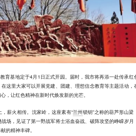
色教育基地定于4月1日正式开园。届时，我市将再添一处传承红
，在这里大家可以开展党建、团建、理想信念教育等主题活动，
初心，让红色精神在新时代焕发新的光芒。
土，薪火相传。沈家岭，这座素有“
兰州
锁钥”之称的葫芦形山梁
键战场，见证了第一野战军将士浴血奋战、破阵攻坚的峥嵘岁月
奉献的精神丰碑。