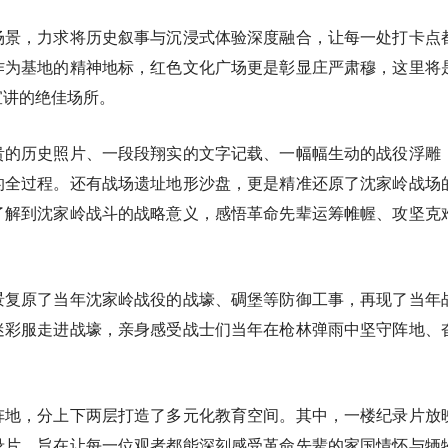
场景，力求将历史叙事与沉浸式体验深度融合，让每一处打卡点
作为基地的精神地标，红色文化广场更是彰显庄严肃穆，这里将
宣讲的绝佳场所。
贵的历史照片、一段段翔实的文字记载、一幅幅生动的战役浮雕
的全过程。还有战场遗址地形沙盘，更是精准还原了沈家岭战场
了解到沈家岭战斗的战略意义，感悟革命先辈运筹帷幄、攻坚克
景复原了当年沈家岭战役的战壕、碉堡等防御工事，再现了当年
迷彩服走进战壕，亲身感受战士们当年在枪林弹雨中坚守阵地、
阵地，分上下两层打造了多元化教育空间。其中，一楼纪录片放
录片，旨在让每一位观者都能深刻感受革命先辈的家国情怀与牺