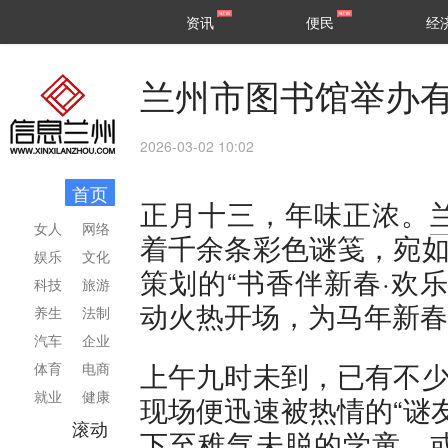
甘肃
兰州
资讯
便民
经
民生
区县
兰州市图书馆举办
2026-03-02 10:02
首页
正月十三，年味正浓。
女人
网络
着千余条彩色谜笺，宛如
娱乐
文化
策划的“书香伴新春·欢
科技
旅游
动火热开场，为马年新春
养生
法制
汽车
企业
上午九时未到，已有不少
体育
电商
就业
健康
现场便迅速被热情的“谜
滚动
下至稚气未脱的学童，