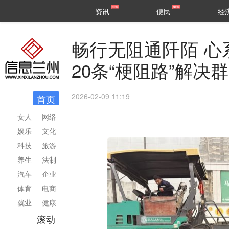
甘肃
兰州
资讯
便民
经
民生
区县
畅行无阻通阡陌 心
20条“梗阻路”解决
2026-02-09 11:19
首页
女人
网络
娱乐
文化
科技
旅游
养生
法制
汽车
企业
体育
电商
就业
健康
滚动