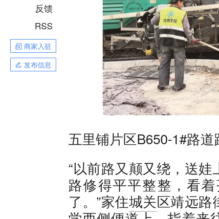
反馈
RSS
商家入驻
发布信息
五里铺片区B650-1#
“以前路又颠又绕，送娃
路修得平平整整，看着
了。”家住
城关
区靖远路
学西侧便道上，指着来