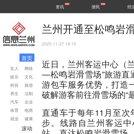
甘肃
兰州
资讯
便民
经
民生
区县
兰州开通至松鸣岩
2025-11-27 18:15
首页
近日，
兰州
客运中心（
女人
网络
—松鸣岩滑雪场”旅游直
娱乐
文化
游包车服务优势，打造
科技
旅游
破解游客前往滑雪场的“
养生
法制
汽车
企业
直通车于每年11月至次
体育
电商
就业
健康
步。线路自兰州客运中
滚动
站，直达松鸣岩滑雪场，