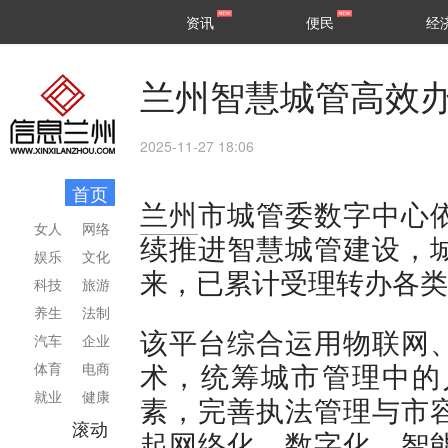
甘肃
兰州
资讯
便民
经
民生
区县
兰州智慧城管高效办
2025-11-27 18:06
首页
兰州
市城管委数字中心
女人
网络
续推进智慧城管建设，
娱乐
文化
来，已累计受理转办各类
科技
旅游
养生
法制
该平台综合运用物联网
汽车
企业
术，统筹城市管理中的
体育
电商
就业
健康
素，完善执法管理与市
滚动
起网络化、数字化、智