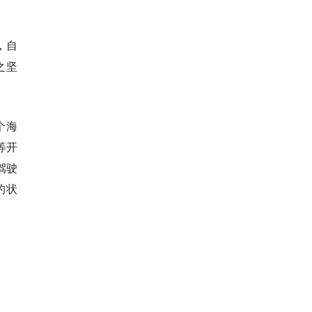
！
，自
之坚
个海
等开
驾驶
的状