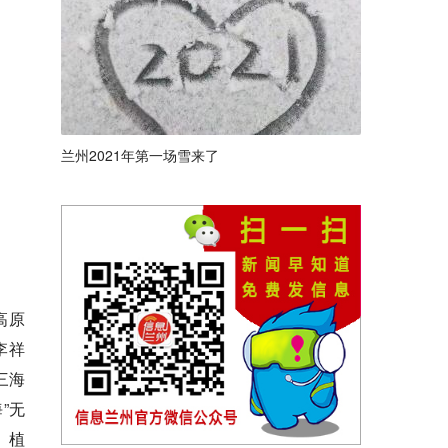
兰州2021年第一场雪来了
高原
李祥
三海
”无
、植