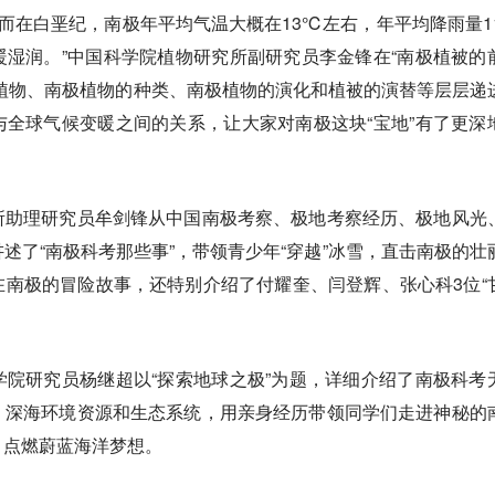
，而在白垩纪，南极年平均气温大概在13℃左右，年平均降雨量11
湿润。”中国科学院植物研究所副研究员李金锋在“南极植被的
植物、南极植物的种类、南极植物的演化和植被的演替等层层递
全球气候变暖之间的关系，让大家对南极这块“宝地”有了更深
所助理研究员牟剑锋从中国南极考察、极地考察经历、极地风光
述了“南极科考那些事”，带领青少年“穿越”冰雪，直击南极的壮
南极的冒险故事，还特别介绍了付耀奎、闫登辉、张心科3位“
院研究员杨继超以“探索地球之极”为题，详细介绍了南极科考
、深海环境资源和生态系统，用亲身经历带领同学们走进神秘的
，点燃蔚蓝海洋梦想。