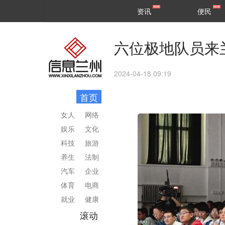
甘肃
兰州
资讯
便民
民生
区县
六位极地队员来
2024-04-18 09:19
首页
女人
网络
娱乐
文化
科技
旅游
养生
法制
汽车
企业
体育
电商
就业
健康
滚动