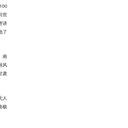
00
前世
进讲
地了
、南
丽风
甘肃
无人
南极