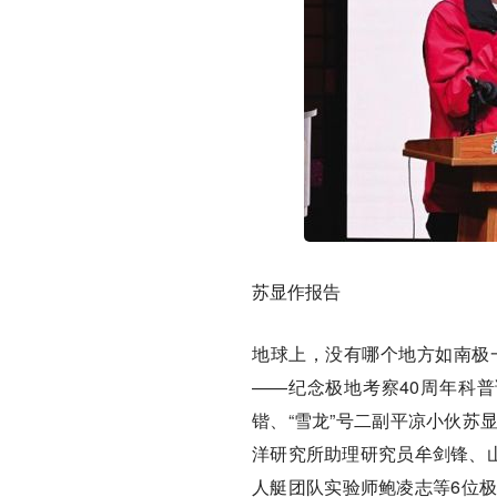
苏显作报告
地球上，没有哪个地方如南极一
——纪念极地考察40周年科普
锴、“雪龙”号二副平凉小伙苏
洋研究所助理研究员牟剑锋、山
人艇团队实验师鲍凌志等6位