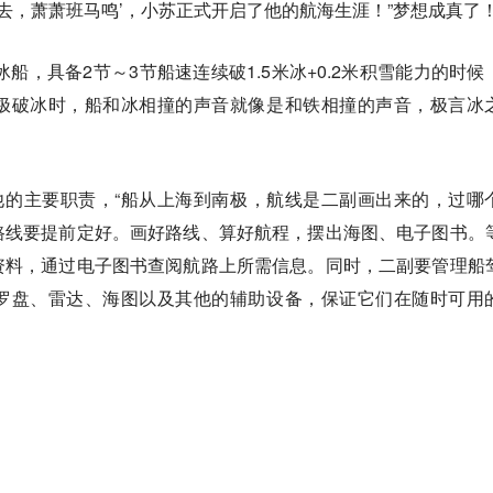
兹去，萧萧班马鸣’，小苏正式开启了他的航海生涯！”梦想成真了
冰船，具备2节～3节船速连续破1.5米冰+0.2米积雪能力的时候
极破冰时，船和冰相撞的声音就像是和铁相撞的声音，极言冰
他的主要职责，“船从上海到南极，航线是二副画出来的，过哪
路线要提前定好。画好路线、算好航程，摆出海图、电子图书。
资料，通过电子图书查阅航路上所需信息。同时，二副要管理船
罗盘、雷达、海图以及其他的辅助设备，保证它们在随时可用