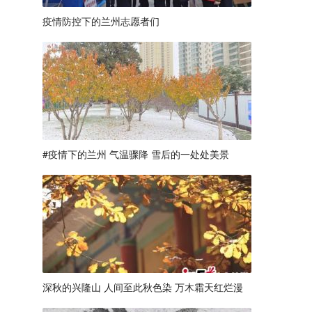
疫情防控下的兰州志愿者们
#疫情下的兰州 气温骤降 雪后的一处处美景
深秋的兴隆山 人间至此秋色染 万木霜天红烂漫