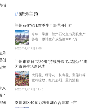
的指
精选主题
兰州石化实现首季生产经营开门红
今年一季度，兰州石化交出亮眼生产
答卷，累计生产成品油168.7万…
2026年4月17日 9:06
逗乐
理创
兰州市春日“花经济”持续升温“以花悦己”成
为市民生活新风尚
副主
大丽花、绣球花、长寿花、宝莲灯等
竞相绽放，红的热烈、蓝的清雅…
带来
2026年3月17日 11:40
绍了
机物
秦川园区40多万株亚洲百合即将上市