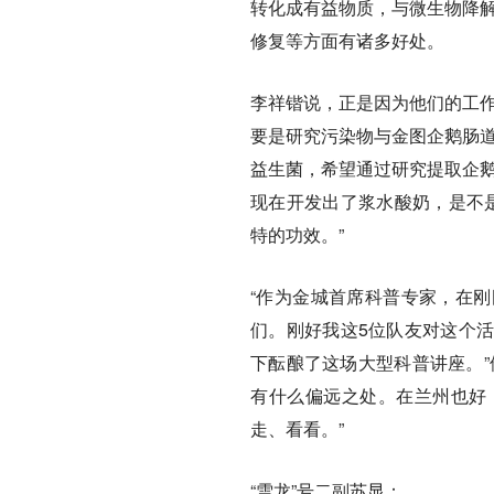
转化成有益物质，与微生物降解
修复等方面有诸多好处。
李祥锴说，正是因为他们的工作
要是研究污染物与金图企鹅肠道
益生菌，希望通过研究提取企鹅
现在开发出了浆水酸奶，是不是
特的功效。”
“作为金城首席科普专家，在
们。刚好我这5位队友对这个
下酝酿了这场大型科普讲座。”
有什么偏远之处。在兰州也好
走、看看。”
“雪龙”号二副苏显：