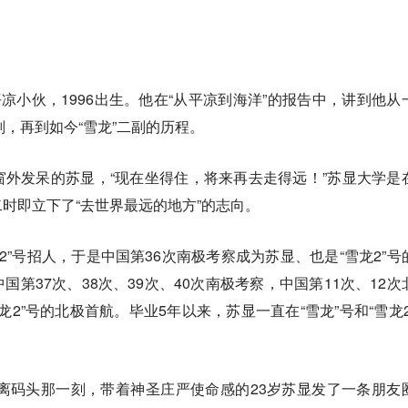
平凉小伙，1996出生。他在“从平凉到海洋”的报告中，讲到他从
副，再到如今“雪龙”二副的历程。
外发呆的苏显，“现在坐得住，将来再去走得远！”苏显大学是
时即立下了“去世界最远的地方”的志向。
龙2”号招人，于是中国第36次南极考察成为苏显、也是“雪龙2”号
第37次、38次、39次、40次南极考察，中国第11次、12次
龙2”号的北极首航。毕业5年以来，苏显一直在“雪龙”号和“雪龙2
驶离码头那一刻，带着神圣庄严使命感的23岁苏显发了一条朋友