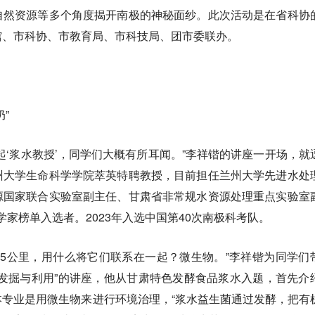
自然资源等多个角度揭开南极的神秘面纱。此次活动是在省科协
馆、市科协、市教育局、市科技局、团市委联办。
”
起‘浆水教授’，同学们大概有所耳闻。”李祥锴的讲座一开场，就
州大学生命科学学院萃英特聘教授，目前担任兰州大学先进水处
源国家联合实验室副主任、甘肃省非常规水资源处理重点实验室
学家榜单入选者。2023年入选中国第40次南极科考队。
625公里，用什么将它们联系在一起？微生物。”李祥锴为同学们
发掘与利用”的讲座，他从甘肃特色发酵食品浆水入题，首先介
专业是用微生物来进行环境治理，“浆水益生菌通过发酵，把有