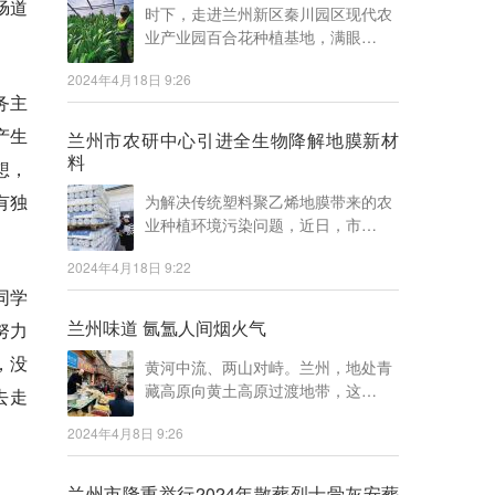
肠道
时下，走进兰州新区秦川园区现代农
业产业园百合花种植基地，满眼…
2024年4月18日 9:26
务主
产生
兰州市农研中心引进全生物降解地膜新材
料
想，
有独
为解决传统塑料聚乙烯地膜带来的农
业种植环境污染问题，近日，市…
2024年4月18日 9:22
同学
兰州味道 氤氲人间烟火气
努力
，没
黄河中流、两山对峙。兰州，地处青
藏高原向黄土高原过渡地带，这…
去走
2024年4月8日 9:26
兰州市隆重举行2024年散葬烈士骨灰安葬