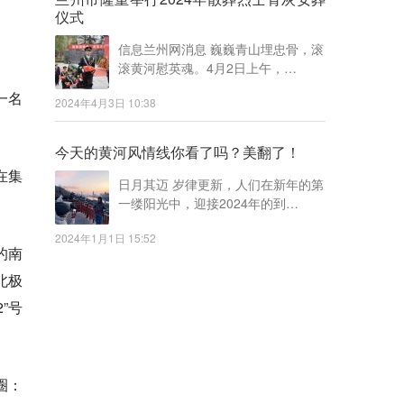
仪式
信息兰州网消息 巍巍青山埋忠骨，滚
滚黄河慰英魂。4月2日上午，…
一名
2024年4月3日 10:38
今天的黄河风情线你看了吗？美翻了！
在集
日月其迈 岁律更新，人们在新年的第
一缕阳光中，迎接2024年的到…
2024年1月1日 15:52
的南
北极
”号
圈：