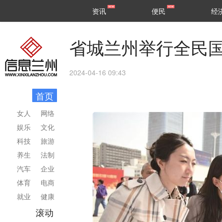
甘肃
兰州
资讯
便民
经
民生
区县
省城兰州举行全民
2024-04-16 09:43
首页
女人
网络
娱乐
文化
科技
旅游
养生
法制
汽车
企业
体育
电商
就业
健康
滚动