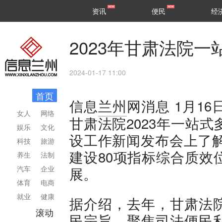
甘肃
兰州
资讯
便民
经
民生
区县
2023年甘肃法院
2024-01-17 11:00
首页
1月1
信息
兰州
网消息
女人
网络
甘肃法院2023年一站
娱乐
文化
设工作新闻发布会上了解
科技
旅游
建设80项指标综合质效
养生
法制
汽车
企业
展。
体育
电商
就业
健康
据介绍，去年，甘肃法
滚动
民宗旨，聚焦司法便民