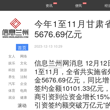
甘肃
兰州
资讯
便民
经
民生
区县
今年1至11月甘
5676.69亿元
2023-12-13 10:29
首页
女人
网络
12月1
信息
兰州
网消息
娱乐
文化
1至11月，全省共实施省
科技
旅游
养生
法制
金5676.69亿元，同比增
汽车
企业
签约金额10101.33亿元
体育
电商
商引资到位资金增长15%
就业
健康
引资签约额突破万亿元”
滚动