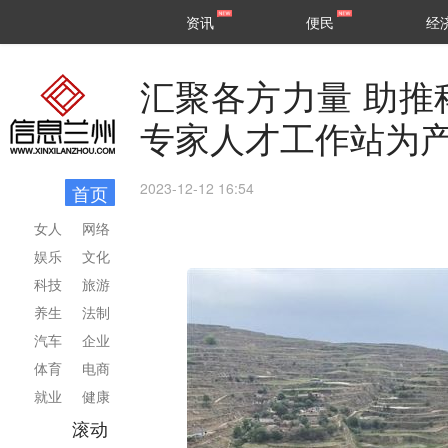
甘肃
兰州
资讯
便民
经
民生
区县
汇聚各方力量 助推
专家人才工作站为
2023-12-12 16:54
首页
女人
网络
娱乐
文化
科技
旅游
养生
法制
汽车
企业
体育
电商
就业
健康
滚动